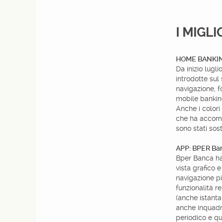
I MIGL
HOME BANKING
Da inizio lugli
introdotte sul 
navigazione, 
mobile bankin
Anche i colori
che ha accompa
sono stati sost
APP: BPER Ba
Bper Banca ha
vista grafico 
navigazione pi
funzionalità re
(anche istanta
anche inquadra
periodico e qu