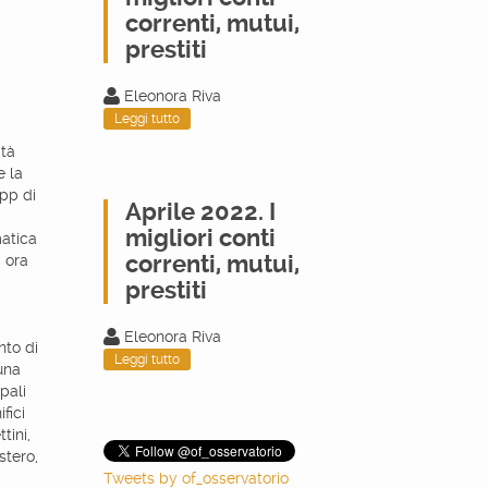
correnti, mutui,
prestiti
Eleonora Riva
Leggi tutto
ità
e la
pp di
Aprile 2022. I
migliori conti
matica
correnti, mutui,
, ora
prestiti
Eleonora Riva
nto di
Leggi tutto
 una
pali
fici
tini,
stero,
Tweets by of_osservatorio