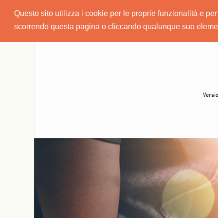
Questo sito utilizza i cookie per le proprie funzionalità e 
scorrendo questa pagina o cliccando qualunque suo elemen