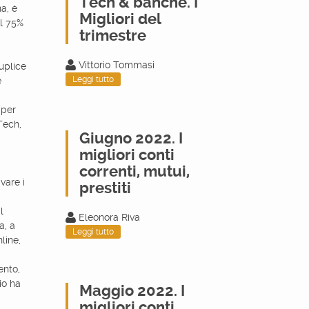
Tech & banche. I
na, è
Migliori del
al 75%
trimestre
Vittorio Tommasi
duplice
Leggi tutto
e
 per
nTech,
Giugno 2022. I
migliori conti
correnti, mutui,
vare i
prestiti
l
Eleonora Riva
a, a
Leggi tutto
line,
ento,
io ha
Maggio 2022. I
migliori conti