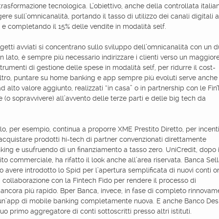
trasformazione tecnologica. L’obiettivo, anche della controllata italia
ere sull’omnicanalità, portando il tasso di utilizzo dei canali digitali 
a e completando il 15% delle vendite in modalità self.
rogetti avviati si concentrano sullo sviluppo dell’omnicanalità con un 
un lato, è sempre più necessario indirizzare i clienti verso un maggior
strumenti di gestione delle spese in modalità self, per ridurre il cost-
altro, puntare su home banking e app sempre più evoluti serve anche
 ad alto valore aggiunto, realizzati “in casa” o in partnership con le Fi
(o sopravvivere) all’avvento delle terze parti e delle big tech da
o, per esempio, continua a proporre XME Prestito Diretto, per incenti
 acquistare prodotti hi-tech di partner convenzionati direttamente
ing e usufruendo di un finanziamento a tasso zero. UniCredit, dopo i
sito commerciale, ha rifatto il look anche all’area riservata. Banca Sell
o avere introdotto lo Spid per l’apertura semplificata di nuovi conti on
 collaborazione con la Fintech Fido per rendere il processo di
 ancora più rapido. Bper Banca, invece, in fase di completo rinnovam
 un’app di mobile banking completamente nuova. E anche Banco Des
uo primo aggregatore di conti sottoscritti presso altri istituti.