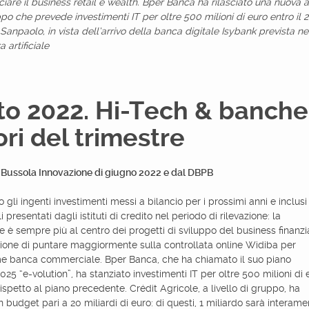
ciare il business retail e wealth. Bper Banca ha rilasciato una nuov
ppo che prevede investimenti IT per oltre 500 milioni di euro entro il 2
Sanpaolo, in vista dell’arrivo della banca digitale Isybank prevista 
a artificiale
o 2022. Hi-Tech & banche.
ori del trimestre
a Bussola Innovazione di giugno 2022 e dal DBPB
gli ingenti investimenti messi a bilancio per i prossimi anni e inclusi
li presentati dagli istituti di credito nel periodo di rilevazione: la
ne è sempre più al centro dei progetti di sviluppo del business finanzia
ione di puntare maggiormente sulla controllata online Widiba per
ome banca commerciale. Bper Banca, che ha chiamato il suo piano
025 “e-volution”, ha stanziato investimenti IT per oltre 500 milioni di 
 rispetto al piano precedente. Crédit Agricole, a livello di gruppo, ha
 budget pari a 20 miliardi di euro: di questi, 1 miliardo sarà interam