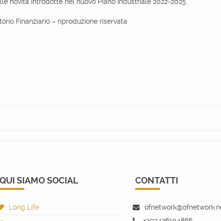
lle novità introdotte nel nuovo Piano Industriale 2022-2025.
rio Finanziario – riproduzione riservata
QUI SIAMO SOCIAL
CONTATTI
Long Life
ofnetwork@ofnetwork.n
+393426104866