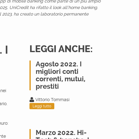
a app di mobile banking come parte di un più ampio
025. UniCredit ha rifatto il look all’home banking.
nel 2023, ha creato un laboratorio permanente
 I
LEGGI ANCHE:
Agosto 2022. I
migliori conti
correnti, mutui,
prestiti
 nei
Vittorio Tommasi
rio.
Leggi tutto
euro:
Marzo 2022. Hi-
ente